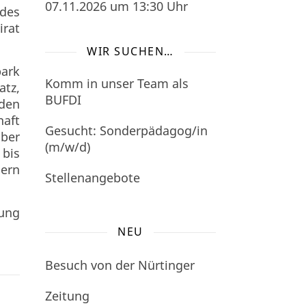
07.11.2026
um 13:30 Uhr
des
irat
WIR SUCHEN…
park
Komm in unser Team als
atz,
BUFDI
 den
haft
Gesucht: Sonderpädagog/in
über
(m/w/d)
 bis
dern
Stellenangebote
lung
NEU
Besuch von der Nürtinger
Zeitung