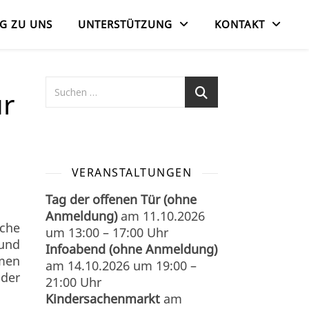
G ZU UNS
UNTERSTÜTZUNG
KONTAKT
ür
VERANSTALTUNGEN
Tag der offenen Tür (ohne
Anmeldung)
am
11.10.2026
sche
um
13:00
–
17:00
Uhr
und
Infoabend (ohne Anmeldung)
men
am
14.10.2026
um
19:00
–
nder
21:00
Uhr
Kindersachenmarkt
am