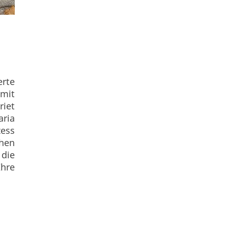
rte
mit
riet
aria
ess
hen
die
Ihre