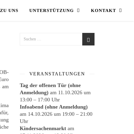
ZU UNS
UNTERSTÜTZUNG
KONTAKT
HOB-
VERANSTALTUNGEN
Euro
Tag der offenen Tür (ohne
s am
Anmeldung)
am
11.10.2026
um
13:00
–
17:00
Uhr
lima
Infoabend (ohne Anmeldung)
für,
am
14.10.2026
um
19:00
–
21:00
zung
Uhr
iche
Kindersachenmarkt
am